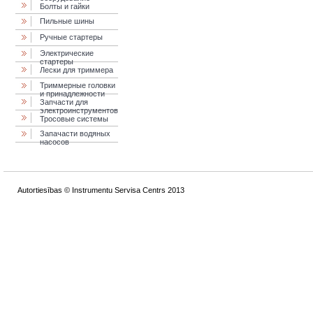
Болты и гайки
Пильные шины
Ручные стартеры
Электрические
стартеры
Лески для триммера
Триммерные головки
и принадлежности
Запчасти для
электроинструментов
Тросовые системы
Запачасти водяных
насосов
Autortiesības © Instrumentu Servisa Centrs 2013