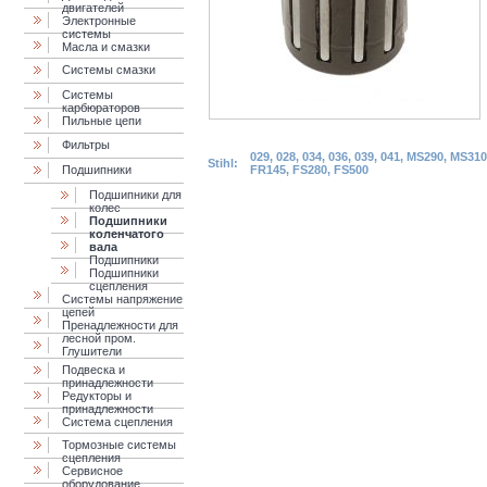
двигателей
Электронные
системы
Масла и смазки
Cистемы смазки
Системы
карбюраторов
Пильные цепи
Фильтры
029, 028, 034, 036, 039, 041, MS290, MS31
Stihl:
Подшипники
FR145, FS280, FS500
Подшипники для
колес
Подшипники
коленчатого
вала
Подшипники
Подшипники
сцепления
Системы напряжение
цепей
Пренадлежности для
лесной пром.
Глушители
Подвеска и
принадлежности
Редукторы и
принадлежности
Система сцепления
Тормозные системы
сцепления
Сервисное
оборудование