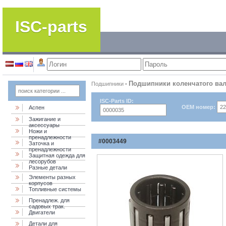
ISC-parts
Подшипники коленчатого ва
Подшипники
-
ISC-Parts ID:
OEM номер:
Аспен
Зажигание и
аксессуары
Ножи и
пренадлежности
#0003449
Заточка и
пренадлежности
Защитная одежда для
лесорубов
Разные детали
Элементы разных
корпусов
Топливные системы
Пренадлеж. для
садовых трак.
Двигатели
Детали для