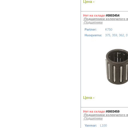
Цена
-
Нет на складе
#0003454
-Подшипники коленчатого 
-Подшипники
Partner:
K750
Husqvarna:
375, 359, 362, 3
Цена
-
Нет на складе
#0003459
-Подшипники коленчатого 
-Подшипники
Yanmar:
L100