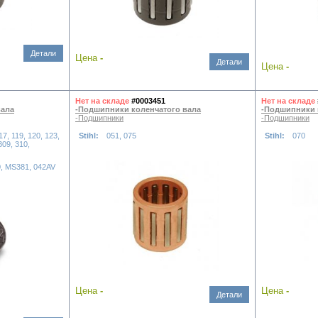
Детали
Цена
-
Детали
Цена
-
Нет на складе
#0003451
Нет на складе
вала
-Подшипники коленчатого вала
-Подшипники 
-Подшипники
-Подшипники
17, 119, 120, 123,
Stihl:
051, 075
Stihl:
070
309, 310,
0, MS381, 042AV
Цена
-
Цена
-
Детали