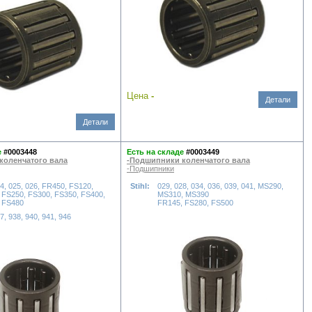
Цена
-
Детали
Детали
е
#0003448
Есть на складе
#0003449
коленчатого вала
-Подшипники коленчатого вала
-Подшипники
24, 025, 026, FR450, FS120,
Stihl:
029, 028, 034, 036, 039, 041, MS290,
 FS250, FS300, FS350, FS400,
MS310, MS390
 FS480
FR145, FS280, FS500
7, 938, 940, 941, 946