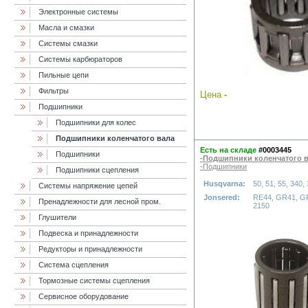
Электронные системы
Масла и смазки
Cистемы смазки
Системы карбюраторов
Пильные цепи
Фильтры
Цена
-
Подшипники
Подшипники для колес
Подшипники коленчатого вала
Есть на складе
#0003445
Подшипники
-Подшипники коленчатого 
-Подшипники
Подшипники сцепления
Husqvarna:
50, 51, 55, 340,
Системы напряжение цепей
Jonsered:
RE44, GR41, GR
Пренадлежности для лесной пром.
2150
Глушители
Подвеска и принадлежности
Редукторы и принадлежности
Система сцепления
Тормозные системы сцепления
Сервисное оборудование