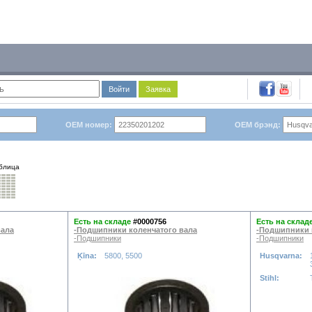
Войти
Заявка
OEM номер:
OEM брэнд:
блица
Есть на складе
#0000756
Есть на склад
вала
-Подшипники коленчатого вала
-Подшипники 
-Подшипники
-Подшипники
Ķīna:
5800, 5500
Husqvarna:
Stihl: