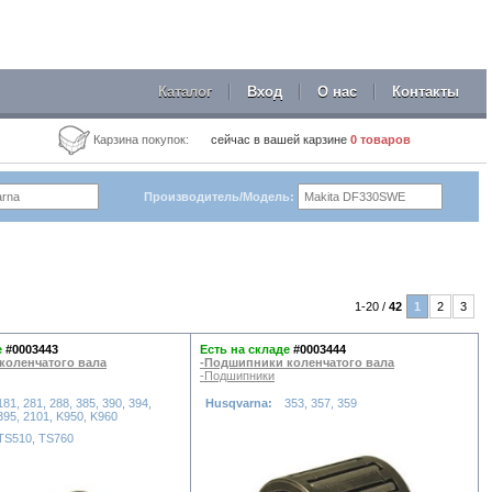
Каталог
Вход
О нас
Контакты
Карзина покупок:
сейчас в вашей карзине
0
товаров
Производитель/Модель:
1-20 /
42
1
2
3
е
#0003443
Есть на складе
#0003444
коленчатого вала
-Подшипники коленчатого вала
-Подшипники
181, 281, 288, 385, 390, 394,
Husqvarna:
353, 357, 359
395, 2101, K950, K960
TS510, TS760