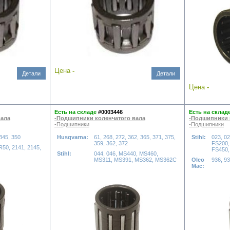
Цена
-
Детали
Детали
Цена
-
Есть на складе
#0003446
Есть на склад
вала
-Подшипники коленчатого вала
-Подшипники 
-Подшипники
-Подшипники
 345, 350
Husqvarna:
61, 268, 272, 362, 365, 371, 375,
Stihl:
023, 0
359, 362, 372
FS200,
50, 2141, 2145,
FS450,
Stihl:
044, 046, MS440, MS460,
MS311, MS391, MS362, MS362C
Oleo
936, 93
Mac: