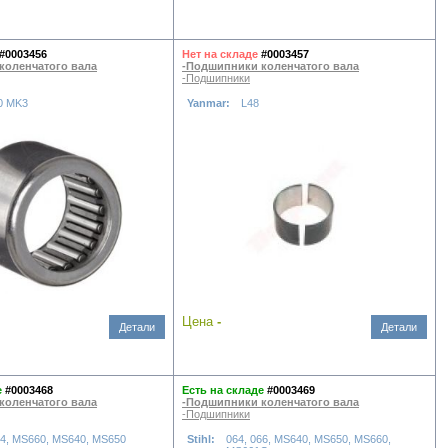
#0003456
Нет на складе
#0003457
коленчатого вала
-Подшипники коленчатого вала
-Подшипники
0 MK3
Yanmar:
L48
Цена
-
Детали
Детали
е
#0003468
Есть на складе
#0003469
коленчатого вала
-Подшипники коленчатого вала
-Подшипники
64, MS660, MS640, MS650
Stihl:
064, 066, MS640, MS650, MS660,