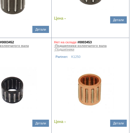
Цена
-
Детали
Детали
#0003452
Нет на складе
#0003453
коленчатого вала
-Подшипники коленчатого вала
-Подшипники
Partner:
K1250
Цена
-
Детали
Детали