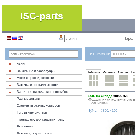
ISC-parts
ISC-Parts ID:
Аспен
Зажигание и аксессуары
Таблица
Решетка
Список
Та
Ножи и пренадлежности
Заточка и пренадлежности
Защитная одежда для лесорубов
Есть на складе
#0000754
Разные детали
-Подшипники коленчатого 
-Подшипники
Элементы разных корпусов
Ķīna:
3800, 4100
Топливные системы
Пренадлеж. для садовых трак.
Двигатели
Детали для двигателей