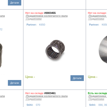
Детали
Нет на складе
#0003455
Нет на складе
вала
-Подшипники коленчатого вала
-Подшипники 
-Подшипники
-Подшипники
Partner:
K650
Partner:
K65
72
Цена
-
Цена
-
Детали
Детали
Нет на складе
#0003461
Есть на склад
вала
-Подшипники коленчатого вала
-Подшипники 
-Подшипники
-Подшипники
Stihl:
070
Stihl:
066, 0