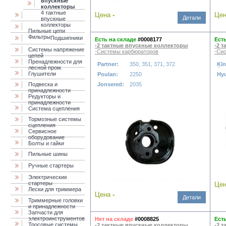
впускные
коллекторы
4 тактные
Цена
-
Це
Детали
впускные
коллекторы
Пильные цепи
Фильтры
Подшипники
Есть на складе
#0008177
Ест
-2 тактные впускные коллекторы
-2 
Системы напряжение
-Системы карбюраторов
-Си
цепей
Пренадлежности для
Partner:
350, 351, 371, 372
Ķī
лесной пром.
Глушители
Poulan:
2250
Hy
Подвеска и
Jonsered:
2035
принадлежности
Редукторы и
принадлежности
Система сцепления
Тормозные системы
сцепления
Сервисное
оборудование
Болты и гайки
Пильные шины
Ручные стартеры
Электрические
стартеры
Це
Лески для триммера
Цена
-
Детали
Триммерные головки
и принадлежности
Запчасти для
электроинструментов
Нет на складе
#0008825
Ест
Тросовые системы
-2 тактные впускные коллекторы
-2 