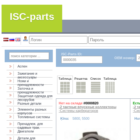
ISC-parts
ISC-Parts ID:
OEM номер:
Аспен
Зажигание и
аксессуары
Таблица
Решетка
Список
Таблица
Ножи и
пренадлежности
Заточка и
пренадлежности
Защитная одежда для
лесорубов
Нет на складе
#0000820
Ест
Разные детали
-2 тактные впускные коллекторы
-2 
Элементы разных
-Системы карбюраторов
-Си
корпусов
Топливные системы
Ķīna:
5800, 5500
Hu
Пренадлеж. для
садовых трак.
Двигатели
Детали для