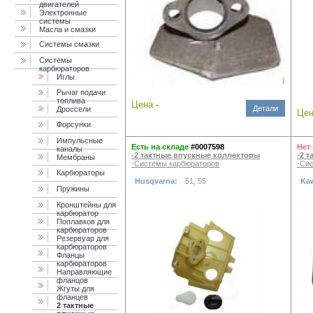
двигателей
Электронные
системы
Масла и смазки
Cистемы смазки
Системы
карбюраторов
Иглы
Рычаг подачи
топлива
Цена
-
Детали
Дроссели
Це
Форсунки
Импульсные
Есть на складе
#0007598
Нет
каналы
-2 тактные впускные коллекторы
-2 
Мембраны
-Системы карбюраторов
-Си
Карбюраторы
Husqvarna:
51, 55
Ka
Пружины
Кронштейны для
карбюратор
Поплавков для
карбюраторов
Резервуар для
карбюраторов
Фланцы
карбюраторов
Направляющие
фланцов
Жгуты для
фланцев
2 тактные