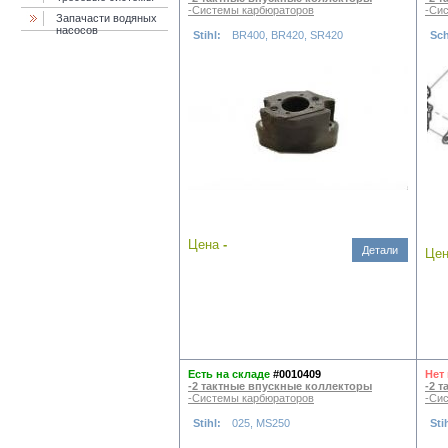
-Системы карбюраторов
-Си
Запачасти водяных
насосов
Stihl:
BR400, BR420, SR420
Sc
Цена
-
Детали
Це
Есть на складе
#0010409
Нет
-2 тактные впускные коллекторы
-2 
-Системы карбюраторов
-Си
Stihl:
025, MS250
Sti