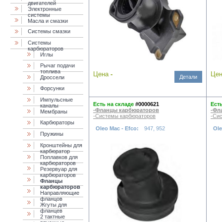
двигателей
Электронные
системы
Масла и смазки
Cистемы смазки
Системы
карбюраторов
Иглы
Рычаг подачи
топлива
Цена
-
Це
Детали
Дроссели
Форсунки
Импульсные
Есть на складе
#0000621
Ест
каналы
-Фланцы карбюраторов
-Фл
Мембраны
-Системы карбюраторов
-Си
Карбюраторы
Oleo Mac - Efco:
947, 952
Ole
Пружины
Кронштейны для
карбюратор
Поплавков для
карбюраторов
Резервуар для
карбюраторов
Фланцы
карбюраторов
Направляющие
фланцов
Жгуты для
фланцев
2 тактные