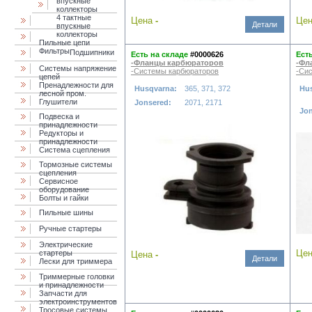
впускные
коллекторы
4 тактные
Цена
-
Це
Детали
впускные
коллекторы
Пильные цепи
Фильтры
Подшипники
Есть на складе
#0000626
Ест
-Фланцы карбюраторов
-Фл
Системы напряжение
-Системы карбюраторов
-Си
цепей
Пренадлежности для
Husqvarna:
365, 371, 372
Hu
лесной пром.
Глушители
Jonsered:
2071, 2171
Jo
Подвеска и
принадлежности
Редукторы и
принадлежности
Система сцепления
Тормозные системы
сцепления
Сервисное
оборудование
Болты и гайки
Пильные шины
Ручные стартеры
Электрические
Це
стартеры
Цена
-
Детали
Лески для триммера
Триммерные головки
и принадлежности
Запчасти для
электроинструментов
Тросовые системы