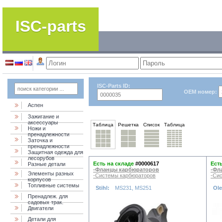
ISC-parts
ISC-Parts ID:
OEM номер:
Аспен
Зажигание и
аксессуары
Таблица
Решетка
Список
Таблица
Ножи и
пренадлежности
Заточка и
пренадлежности
Защитная одежда для
лесорубов
Есть на складе
#0000617
Ест
Разные детали
-Фланцы карбюраторов
-Фл
Элементы разных
-Системы карбюраторов
-Си
корпусов
Топливные системы
Stihl:
MS231, MS251
Ole
Пренадлеж. для
садовых трак.
Двигатели
Детали для