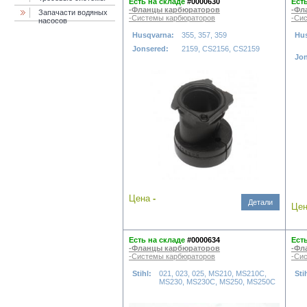
Есть на складе
#0000630
Ест
-Фланцы карбюраторов
-Фл
Запачасти водяных
-Системы карбюраторов
-Си
насосов
Husqvarna:
355, 357, 359
Hu
Jonsered:
2159, CS2156, CS2159
Jo
Цена
-
Детали
Це
Есть на складе
#0000634
Ест
-Фланцы карбюраторов
-Фл
-Системы карбюраторов
-Си
Stihl:
021, 023, 025, MS210, MS210C,
Sti
MS230, MS230C, MS250, MS250C