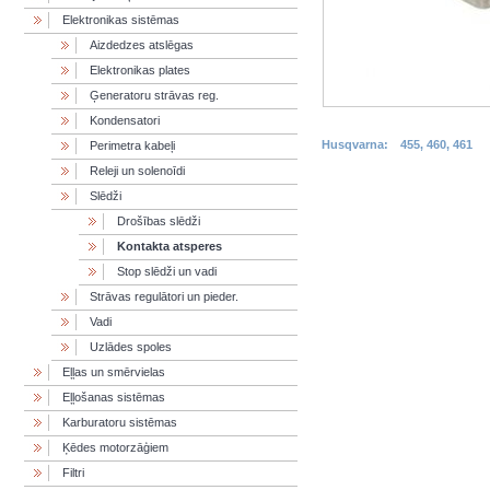
Elektronikas sistēmas
Aizdedzes atslēgas
Elektronikas plates
Ģeneratoru strāvas reg.
Kondensatori
Husqvarna:
455, 460, 461
Perimetra kabeļi
Releji un solenoīdi
Slēdži
Drošības slēdži
Kontakta atsperes
Stop slēdži un vadi
Strāvas regulātori un pieder.
Vadi
Uzlādes spoles
Eļļas un smērvielas
Eļļošanas sistēmas
Karburatoru sistēmas
Ķēdes motorzāģiem
Filtri