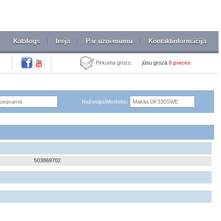
Katalogs
Ieeja
Par uzņēmumu
Kontaktinformācija
Pirkuma grozs:
jūsu grozā
0
preces
Ražotājs/Modelis:
503869702