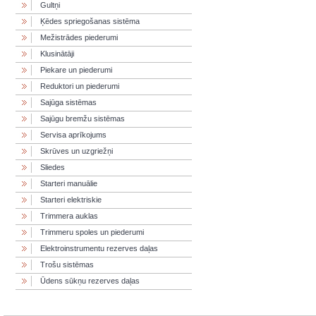
Gultņi
Ķēdes spriegošanas sistēma
Mežistrādes piederumi
Klusinātāji
Piekare un piederumi
Reduktori un piederumi
Sajūga sistēmas
Sajūgu bremžu sistēmas
Servisa aprīkojums
Skrūves un uzgriežņi
Sliedes
Starteri manuālie
Starteri elektriskie
Trimmera auklas
Trimmeru spoles un piederumi
Elektroinstrumentu rezerves daļas
Trošu sistēmas
Ūdens sūkņu rezerves daļas