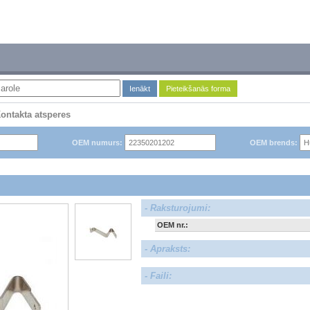
Ienākt
Pieteikšanās forma
ontakta atsperes
OEM numurs:
OEM brends:
- Raksturojumi:
OEM nr.:
- Apraksts:
- Faili: