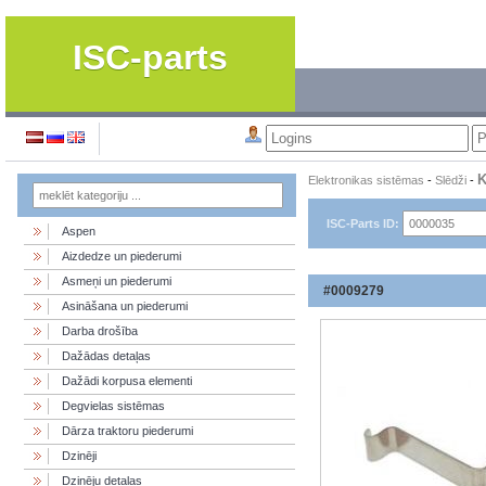
ISC-parts
K
Elektronikas sistēmas
-
Slēdži
-
ISC-Parts ID:
Aspen
Aizdedze un piederumi
Asmeņi un piederumi
#0009279
Asināšana un piederumi
Darba drošība
Dažādas detaļas
Dažādi korpusa elementi
Degvielas sistēmas
Dārza traktoru piederumi
Dzinēji
Dzinēju detaļas