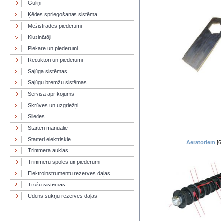
Gultņi
Ķēdes spriegošanas sistēma
Mežistrādes piederumi
Klusinātāji
Piekare un piederumi
Reduktori un piederumi
Sajūga sistēmas
Sajūgu bremžu sistēmas
Servisa aprīkojums
Skrūves un uzgriežņi
Sliedes
Starteri manuālie
Starteri elektriskie
Aeratoriem
[6
Trimmera auklas
Trimmeru spoles un piederumi
Elektroinstrumentu rezerves daļas
Trošu sistēmas
Ūdens sūkņu rezerves daļas