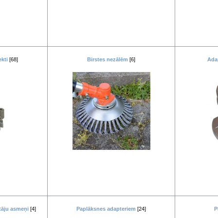
kti
[68]
Birstes nezālēm
[6]
Ada
tāju asmeņi
[4]
Paplāksnes adapteriem
[24]
P