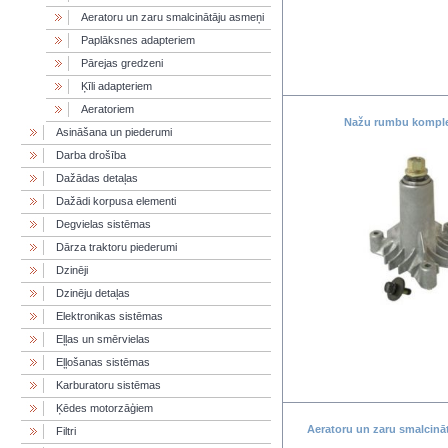
Aeratoru un zaru smalcinātāju asmeņi
Paplāksnes adapteriem
Pārejas gredzeni
Ķīli adapteriem
Aeratoriem
Nažu rumbu komple
Asināšana un piederumi
Darba drošība
Dažādas detaļas
Dažādi korpusa elementi
Degvielas sistēmas
Dārza traktoru piederumi
Dzinēji
Dzinēju detaļas
Elektronikas sistēmas
Eļļas un smērvielas
Eļļošanas sistēmas
Karburatoru sistēmas
Ķēdes motorzāģiem
Aeratoru un zaru smalcinā
Filtri