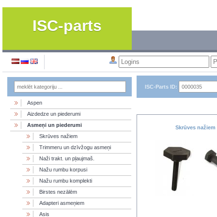
ISC-parts
ISC-Parts ID:
Aspen
Aizdedze un piederumi
Asmeņi un piederumi
Skrūves nažiem
Skrūves nažiem
Trimmeru un dzīvžogu asmeņi
Naži trakt. un pļaujmaš.
Nažu rumbu korpusi
Nažu rumbu komplekti
Birstes nezālēm
Adapteri asmeņiem
Asis