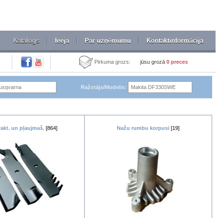
Katalogs
Ieeja
Par uzņēmumu
Kontaktinformācija
Pirkuma grozs:
jūsu grozā
0
preces
Ražotājs/Modelis:
rakt. un pļaujmaš.
[864]
Nažu rumbu korpusi
[19]