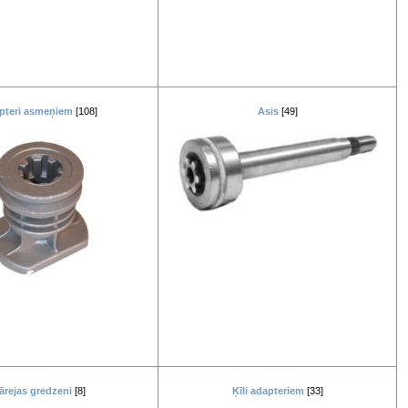
pteri asmeņiem
[108]
Asis
[49]
ārejas gredzeni
[8]
Ķīli adapteriem
[33]