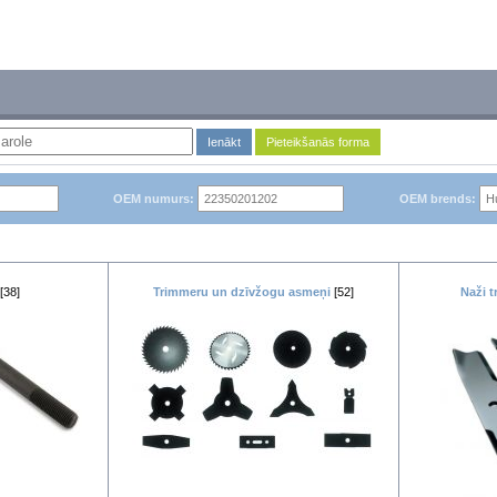
Ienākt
Pieteikšanās forma
OEM numurs:
OEM brends:
[38]
Trimmeru un dzīvžogu asmeņi
[52]
Naži t