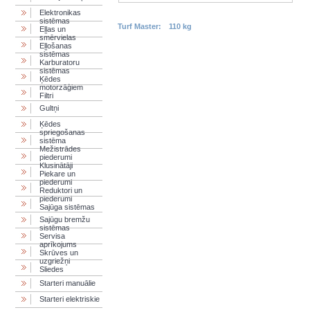
Elektronikas
sistēmas
Turf Master:
110 kg
Eļļas un
smērvielas
Eļļošanas
sistēmas
Karburatoru
sistēmas
Ķēdes
motorzāģiem
Filtri
Gultņi
Ķēdes
spriegošanas
sistēma
Mežistrādes
piederumi
Klusinātāji
Piekare un
piederumi
Reduktori un
piederumi
Sajūga sistēmas
Sajūgu bremžu
sistēmas
Servisa
aprīkojums
Skrūves un
uzgriežņi
Sliedes
Starteri manuālie
Starteri elektriskie