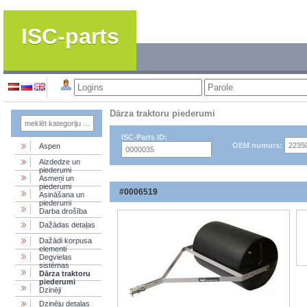
ISC-parts
Dārza traktoru piederumi
ISC-Parts ID:
OEM numurs:
Aspen
Aizdedze un
piederumi
Asmeņi un
piederumi
#0006519
Asināšana un
piederumi
Darba drošība
Dažādas detaļas
Dažādi korpusa
elementi
Degvielas
sistēmas
Dārza traktoru
piederumi
Dzinēji
Dzinēju detaļas