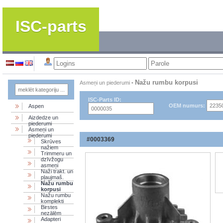
ISC-parts
Nažu rumbu korpusi
Asmeņi un piederumi
-
ISC-Parts ID:
OEM numurs:
Aspen
Aizdedze un
piederumi
Asmeņi un
piederumi
#0003369
Skrūves
nažiem
Trimmeru un
dzīvžogu
asmeņi
Naži trakt. un
pļaujmaš.
Nažu rumbu
korpusi
Nažu rumbu
komplekti
Birstes
nezālēm
Adapteri