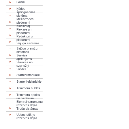
Gultņi
Ķēdes
spriegošanas
sistēma
Mežistrādes
piederumi
Klusinātāji
Piekare un
piederumi
Reduktori un
piederumi
Sajūga sistēmas
Sajūgu bremžu
sistēmas
Servisa
aprīkojums
Skrūves un
uzgriežņi
Sliedes
Starteri manuālie
Starteri elektriskie
Trimmera auklas
Trimmeru spoles
un piederumi
Elektroinstrumentu
rezerves daļas
Trošu sistēmas
Ūdens sūkņu
rezerves daļas