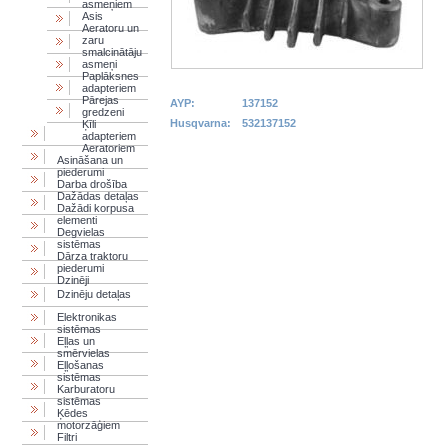
asmeņiem
Asis
Aeratoru un
zaru
smalcinātāju
asmeņi
Paplāksnes
adapteriem
Pārejas
AYP:
137152
gredzeni
Husqvarna:
532137152
Ķīli
adapteriem
Aeratoriem
Asināšana un
piederumi
Darba drošība
Dažādas detaļas
Dažādi korpusa
elementi
Degvielas
sistēmas
Dārza traktoru
piederumi
Dzinēji
Dzinēju detaļas
Elektronikas
sistēmas
Eļļas un
smērvielas
Eļļošanas
sistēmas
Karburatoru
sistēmas
Ķēdes
motorzāģiem
Filtri