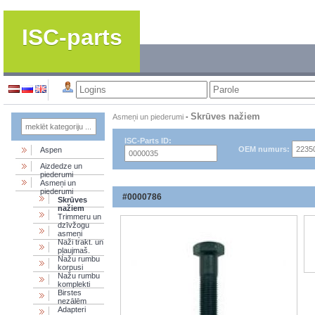
ISC-parts
Skrūves nažiem
Asmeņi un piederumi
-
ISC-Parts ID:
OEM numurs:
Aspen
Aizdedze un
piederumi
Asmeņi un
piederumi
#0000786
Skrūves
nažiem
Trimmeru un
dzīvžogu
asmeņi
Naži trakt. un
pļaujmaš.
Nažu rumbu
korpusi
Nažu rumbu
komplekti
Birstes
nezālēm
Adapteri