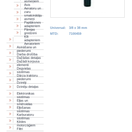
asmeņiem
Asis
Aeratoru un
zaru
smalcinātāju
asmeņi
Paplāksnes
adapteriem
Universal:
3/8 x 38 mm
Pārejas
gredzeni
MTD:
7100459
Ķīli
adapteriem
Aeratoriem
Asināšana un
piederumi
Darba drošība
Dažādas detaļas
Dažādi korpusa
elementi
Degvielas
sistēmas
Dārza traktoru
piederumi
Dzinēji
Dzinēju detaļas
Elektronikas
sistēmas
Eļļas un
smērvielas
Eļļošanas
sistēmas
Karburatoru
sistēmas
Ķēdes
motorzāģiem
Filtri