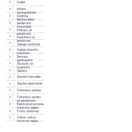
Gultņi
Ķēdes
spriegošanas
sistēma
Mežistrādes
piederumi
Klusinātāji
Piekare un
piederumi
Reduktori un
piederumi
Sajūga sistēmas
Sajūgu bremžu
sistēmas
Servisa
aprīkojums
Skrūves un
uzgriežņi
Sliedes
Starteri manuālie
Starteri elektriskie
Trimmera auklas
Trimmeru spoles
un piederumi
Elektroinstrumentu
rezerves daļas
Trošu sistēmas
Ūdens sūkņu
rezerves daļas