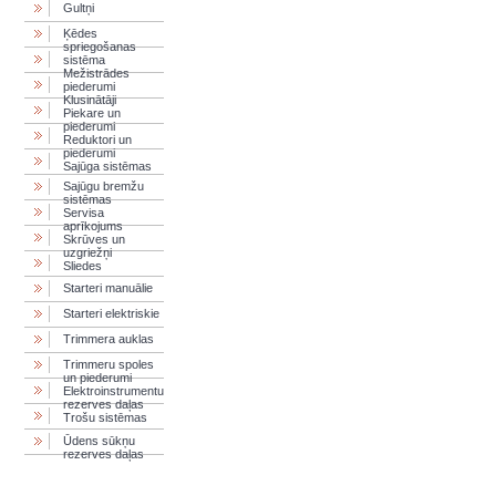
Gultņi
Ķēdes
spriegošanas
sistēma
Mežistrādes
piederumi
Klusinātāji
Piekare un
piederumi
Reduktori un
piederumi
Sajūga sistēmas
Sajūgu bremžu
sistēmas
Servisa
aprīkojums
Skrūves un
uzgriežņi
Sliedes
Starteri manuālie
Starteri elektriskie
Trimmera auklas
Trimmeru spoles
un piederumi
Elektroinstrumentu
rezerves daļas
Trošu sistēmas
Ūdens sūkņu
rezerves daļas