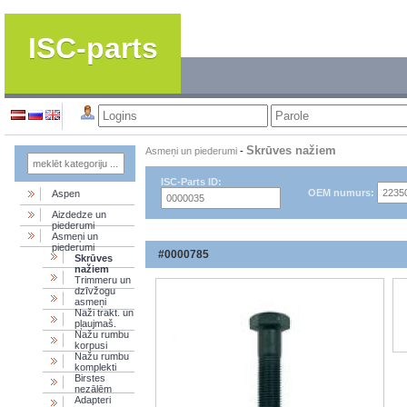
ISC-parts
Skrūves nažiem
Asmeņi un piederumi
-
ISC-Parts ID:
OEM numurs:
Aspen
Aizdedze un
piederumi
Asmeņi un
piederumi
#0000785
Skrūves
nažiem
Trimmeru un
dzīvžogu
asmeņi
Naži trakt. un
pļaujmaš.
Nažu rumbu
korpusi
Nažu rumbu
komplekti
Birstes
nezālēm
Adapteri