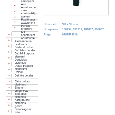
asmeņiem
Asis
Aeratoru un
zaru
smalcinātāju
asmeņi
Paplāksnes
adapteriem
Universal:
3/8 x 32 mm
Pārejas
gredzeni
Husqvarna:
130794, 181712, 181857, 850857
Ķīli
Stiga:
9987523216
adapteriem
Aeratoriem
Asināšana un
piederumi
Darba drošība
Dažādas detaļas
Dažādi korpusa
elementi
Degvielas
sistēmas
Dārza traktoru
piederumi
Dzinēji
Dzinēju detaļas
Elektronikas
sistēmas
Eļļas un
smērvielas
Eļļošanas
sistēmas
Karburatoru
sistēmas
Ķēdes
motorzāģiem
Filtri