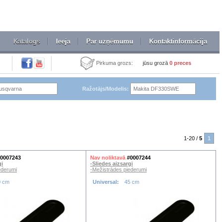
Katalogs
Ieeja
Par uzņēmumu
Kontaktinformācija
Pirkuma grozs:
jūsu grozā
0
preces
Ražotājs/Modelis:
1-20 /
5
1
0007243
Nav noliktavā
#0007244
gi
-Sliedes aizsargi
ederumi
-Mežistrādes piederumi
0 cm
Universal:
45 cm