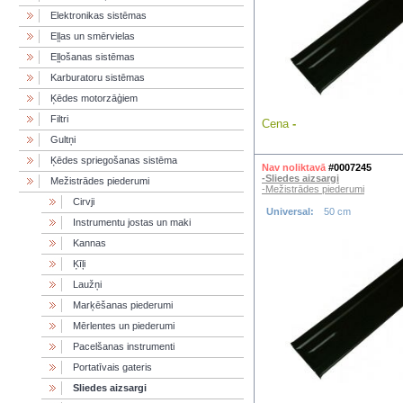
Elektronikas sistēmas
Eļļas un smērvielas
Eļļošanas sistēmas
Karburatoru sistēmas
Ķēdes motorzāģiem
Filtri
Cena
-
Gultņi
Ķēdes spriegošanas sistēma
Nav noliktavā
#0007245
-Sliedes aizsargi
Mežistrādes piederumi
-Mežistrādes piederumi
Cirvji
Universal:
50 cm
Instrumentu jostas un maki
Kannas
Ķīļi
Laužņi
Marķēšanas piederumi
Mērlentes un piederumi
Pacelšanas instrumenti
Portatīvais gateris
Sliedes aizsargi