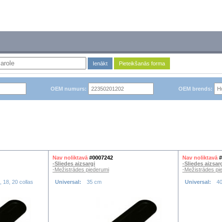
Ienākt
Pieteikšanās forma
OEM numurs:
OEM brends:
Nav noliktavā
#0007242
Nav noliktavā
#
-Sliedes aizsargi
-Sliedes aizsar
-Mežistrādes piederumi
-Mežistrādes pi
, 18, 20 collas
Universal:
35 cm
Universal:
4