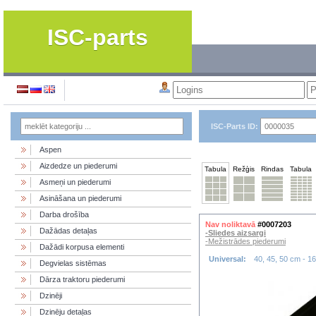
ISC-parts
ISC-Parts ID:
Aspen
Aizdedze un piederumi
Tabula
Režģis
Rindas
Tabula
Asmeņi un piederumi
Asināšana un piederumi
Darba drošība
Nav noliktavā
#0007203
Dažādas detaļas
-Sliedes aizsargi
-Mežistrādes piederumi
Dažādi korpusa elementi
Universal:
40, 45, 50 cm - 16
Degvielas sistēmas
Dārza traktoru piederumi
Dzinēji
Dzinēju detaļas