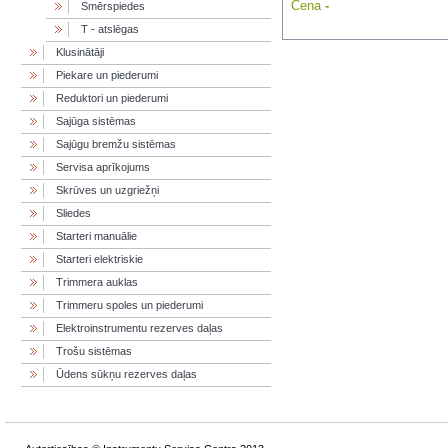
Cena
-
Smērspiedes
T - atslēgas
Klusinātāji
Piekare un piederumi
Reduktori un piederumi
Sajūga sistēmas
Sajūgu bremžu sistēmas
Servisa aprīkojums
Skrūves un uzgriežņi
Sliedes
Starteri manuālie
Starteri elektriskie
Trimmera auklas
Trimmeru spoles un piederumi
Elektroinstrumentu rezerves daļas
Trošu sistēmas
Ūdens sūkņu rezerves daļas