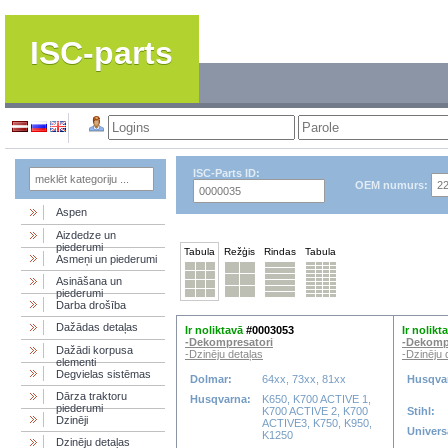
ISC-parts
ISC-Parts ID:
OEM numurs:
Aspen
Aizdedze un
piederumi
Tabula
Režģis
Rindas
Tabula
Asmeņi un piederumi
Asināšana un
piederumi
Darba drošība
Dažādas detaļas
Ir noliktavā
#0003053
Ir nolikt
-Dekompresatori
-Dekomp
Dažādi korpusa
-Dzinēju detaļas
-Dzinēju 
elementi
Degvielas sistēmas
Dolmar:
64xx, 73xx, 81xx
Husqva
Dārza traktoru
Husqvarna:
K650, K700 ACTIVE 1,
piederumi
K700 ACTIVE 2, K700
Stihl:
Dzinēji
ACTIVE3, K750, K950,
Univers
K1250
Dzinēju detaļas