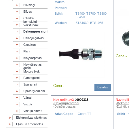
Makita:
Blīvslēgi
Partner:
Blīves
Stihl:
TS400, TS700, TS800,
FS450
Cilindra
komplekti
Wacker:
BTS1030, BTS1035
Vārstu vāki
Dekompresatori
Dzinēju galvas
Gredzeni
Klaņi
Cena
-
Kloķvārpstas
Kloķvārpstas
gultņi
Motoru bloki
Pamatgultņi
Spara rati
Cena
-
Detaļas
Sprostgredzeni
Vārsti
Nav noliktavā
#0009313
Nav noli
-Dekompresatori
-Dekomp
Virzuļi
-Dzinēju detaļas
-Dzinēju 
Virzuļu pirksti
Atlas Copco:
Cobra TT
Stihl:
Elektronikas sistēmas
Eļļas un smērvielas