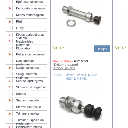
Eļļošanas sistēmas
Karburatoru sistēmas
Ķēdes motorzāģiem
Filtri
Gultņi
Ķēdes spriegošanas
sistēma
Mežistrādes
piederumi
Cena
-
Cena
-
Klusinātāji
Detaļas
Piekare un piederumi
Reduktori un
Nav noliktavā
#0016353
piederumi
-Dekompresatori
Sajūga sistēmas
-Dzinēju detaļas
Sajūgu bremžu
Stihl:
MS311, MS391, MS361,
sistēmas
MS341, MS441
Servisa aprīkojums
Skrūves un uzgriežņi
Sliedes
Starteri manuālie
Starteri elektriskie
Trimmera auklas
Trimmeru spoles un
piederumi
Elektroinstrumentu